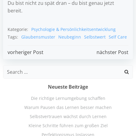
Du bist nicht zu spät dran – du bist genau jetzt
bereit.
Kategorie:
Psychologie & Persönlichkeitsentwicklung
Tags:
Glaubensmuster
Neubeginn
Selbstwert
Self Care
Post
Post
vorheriger Post
nächster Post
navigation
navigation
Search
for:
Neueste Beiträge
Die richtige Lernumgebung schaffen
Warum Pausen das Lernen besser machen
Selbstvertrauen wächst durch Lernen
Kleine Schritte führen zum großen Ziel
Perfektionismus loslassen