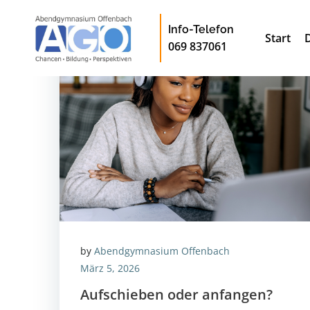
Zum
Inhalt
Info-Telefon
Start
springen
069 837061
by
Abendgymnasium Offenbach
März 5, 2026
Aufschieben oder anfangen?